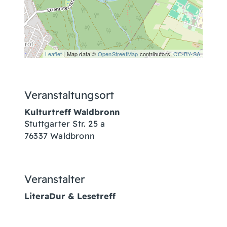
Leaflet
| Map data ©
OpenStreetMap
contributors,
CC-BY-SA
Veranstaltungsort
Kulturtreff Waldbronn
Stuttgarter Str. 25 a
76337 Waldbronn
Veranstalter
LiteraDur & Lesetreff