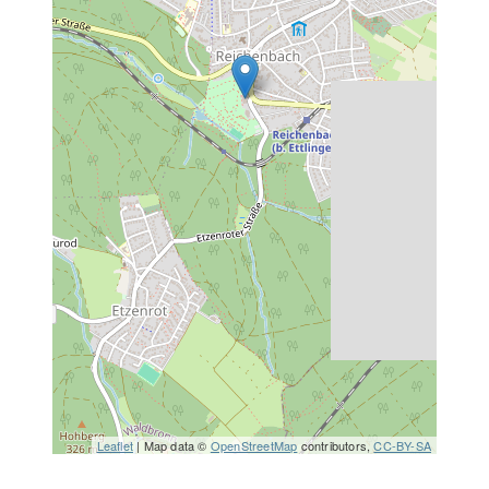
Leaflet
| Map data ©
OpenStreetMap
contributors,
CC-BY-SA