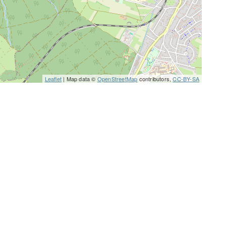
Leaflet
| Map data ©
OpenStreetMap
contributors,
CC-BY-SA