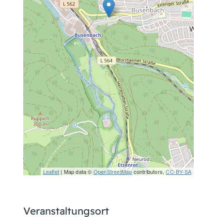
Leaflet
| Map data ©
OpenStreetMap
contributors,
CC-BY-SA
Veranstaltungsort