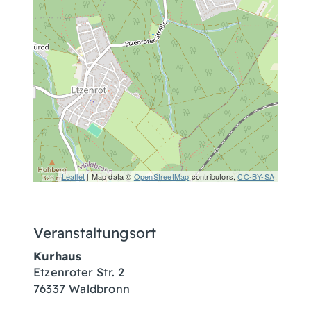
Leaflet
| Map data ©
OpenStreetMap
contributors,
CC-BY-SA
Veranstaltungsort
Kurhaus
Etzenroter Str. 2
76337
Waldbronn