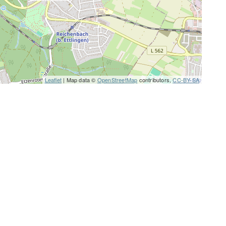
Leaflet
| Map data ©
OpenStreetMap
contributors,
CC-BY-SA