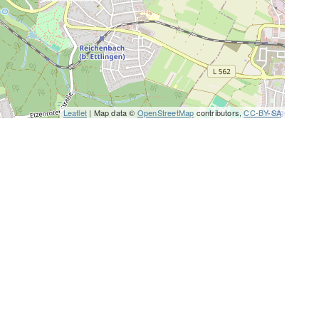
Leaflet
| Map data ©
OpenStreetMap
contributors,
CC-BY-SA