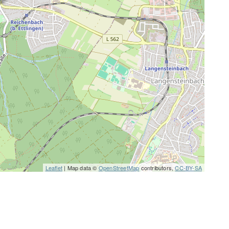
Leaflet
| Map data ©
OpenStreetMap
contributors,
CC-BY-SA