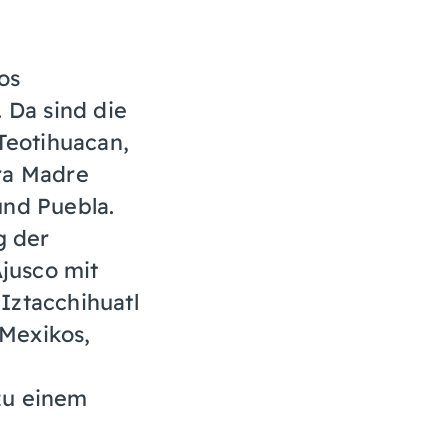
os
. Da sind die
 Teotihuacan,
ra Madre
und Puebla.
g der
jusco mit
Iztacchihuatl
Mexikos,
zu einem