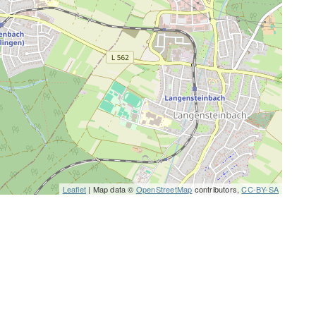
Leaflet
| Map data ©
OpenStreetMap
contributors,
CC-BY-SA