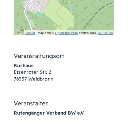
Leaflet
| Map data ©
OpenStreetMap
contributors,
CC-BY-SA
Veranstaltungsort
Kurhaus
Etzenroter Str. 2
76337
Waldbronn
Veranstalter
Rutengänger Verband BW e.V.