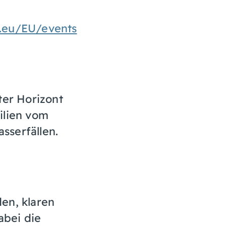
.eu/EU/events
ter Horizont
ilien vom
sserfällen.
en, klaren
bei die