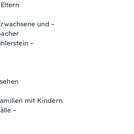
 Eltern
Erwachsene und –
bacher
hlerstein –
esehen
amilien mit Kindern
lle –