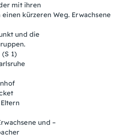
der mit ihren
n einen kürzeren Weg. Erwachsene
unkt und die
gruppen.
(S 1)
arlsruhe
hnhof
cket
 Eltern
Erwachsene und –
bacher