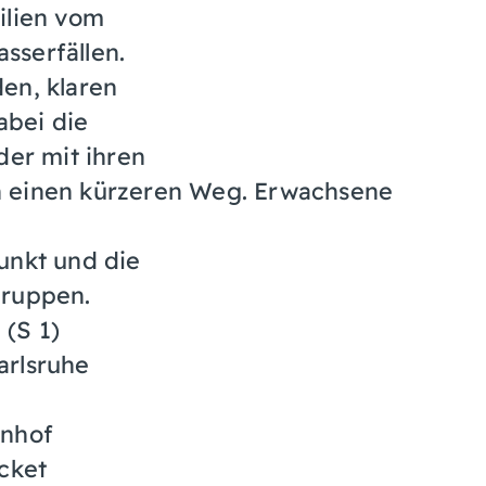
ilien vom
sserfällen.
en, klaren
bei die
der mit ihren
n einen kürzeren Weg. Erwachsene
unkt und die
gruppen.
(S 1)
arlsruhe
hnhof
cket