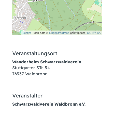
Leaflet
| Map data ©
OpenStreetMap
contributors,
CC-BY-SA
Veranstaltungsort
Wanderheim Schwarzwaldverein
Stuttgarter STr. 34
76337
Waldbronn
Veranstalter
Schwarzwaldverein Waldbronn e.V.