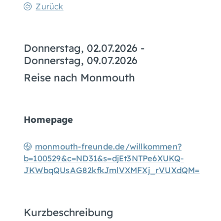
Zurück
Donnerstag, 02.07.2026
-
Donnerstag, 09.07.2026
Reise nach Monmouth
Homepage
monmouth-freunde.de/willkommen?
b=100529&c=ND31&s=djEt3NTPe6XUKQ-
JKWbqQUsAG82kfkJmlVXMFXj_rVUXdQM=
Kurzbeschreibung