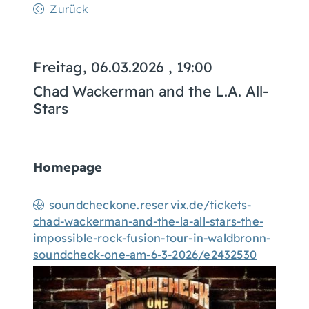
Zurück
Freitag, 06.03.2026
, 19:00
Chad Wackerman and the L.A. All-
Stars
Homepage
soundcheckone.reservix.de/tickets-
chad-wackerman-and-the-la-all-stars-the-
impossible-rock-fusion-tour-in-waldbronn-
soundcheck-one-am-6-3-2026/e2432530