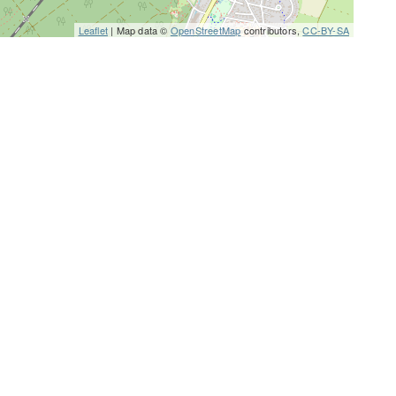
Leaflet
| Map data ©
OpenStreetMap
contributors,
CC-BY-SA