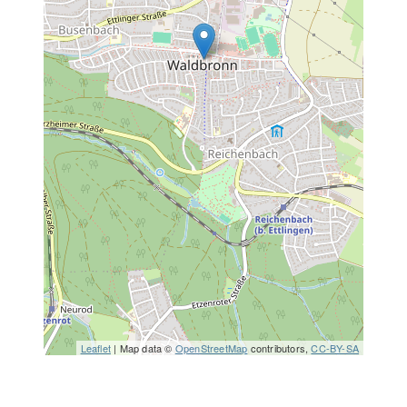
Leaflet
| Map data ©
OpenStreetMap
contributors,
CC-BY-SA