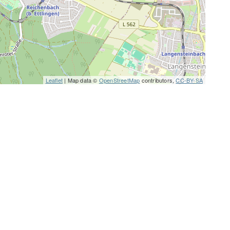
Leaflet
| Map data ©
OpenStreetMap
contributors,
CC-BY-SA