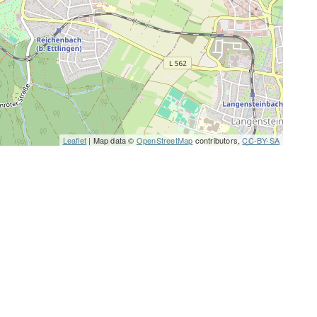
Leaflet
| Map data ©
OpenStreetMap
contributors,
CC-BY-SA