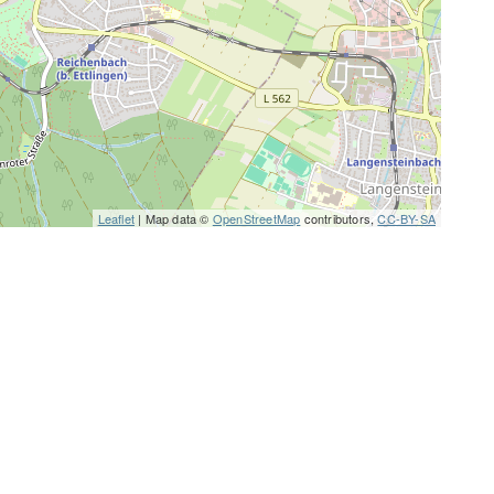
Leaflet
| Map data ©
OpenStreetMap
contributors,
CC-BY-SA