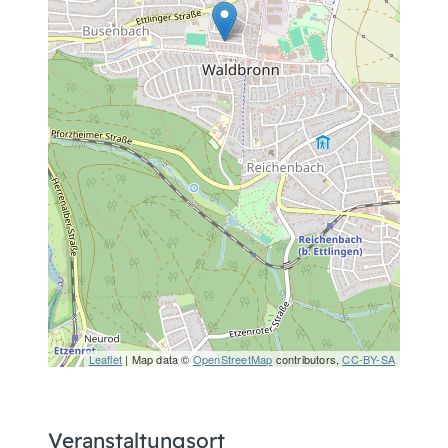
Leaflet
| Map data ©
OpenStreetMap
contributors,
CC-BY-SA
Veranstaltungsort