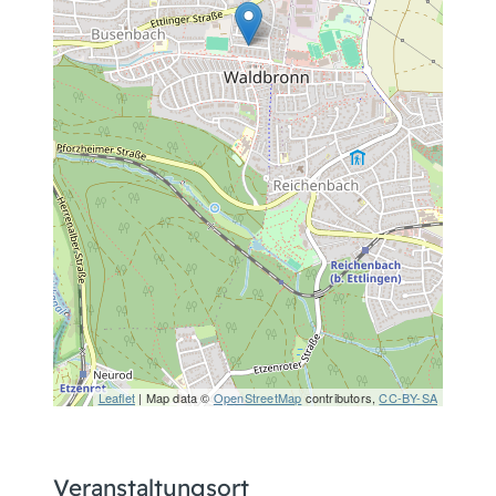
Leaflet
| Map data ©
OpenStreetMap
contributors,
CC-BY-SA
Veranstaltungsort