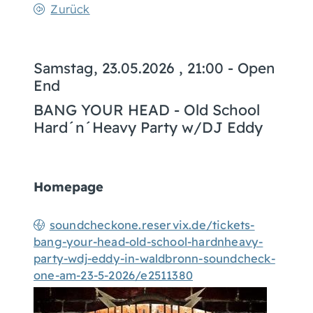
Zurück
Samstag, 23.05.2026
, 21:00 - Open
End
BANG YOUR HEAD - Old School
Hard´n´Heavy Party w/DJ Eddy
Homepage
soundcheckone.reservix.de/tickets-
bang-your-head-old-school-hardnheavy-
party-wdj-eddy-in-waldbronn-soundcheck-
one-am-23-5-2026/e2511380