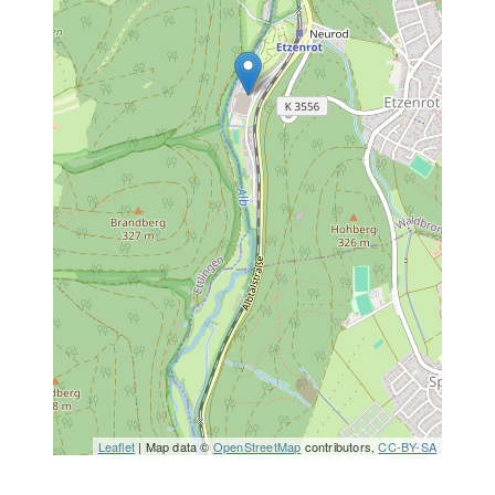
Leaflet
| Map data ©
OpenStreetMap
contributors,
CC-BY-SA