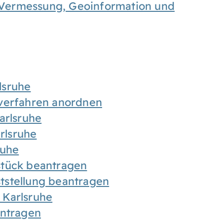
 Vermessung, Geoinformation und
lsruhe
sverfahren anordnen
arlsruhe
rlsruhe
ruhe
stück beantragen
tstellung beantragen
 Karlsruhe
antragen