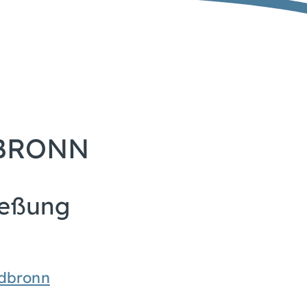
DBRONN
ießung
ldbronn