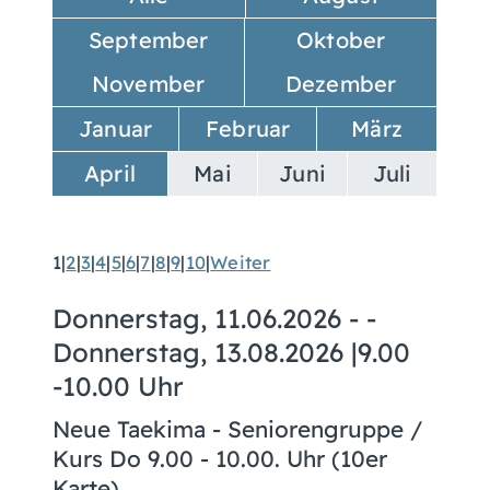
September
Oktober
November
Dezember
Januar
Februar
März
April
Mai
Juni
Juli
1
|
2
|
3
|
4
|
5
|
6
|
7
|
8
|
9
|
10
|
Weiter
Donnerstag, 11.06.2026
- -
Donnerstag, 13.08.2026
|
9.00
-10.00 Uhr
Neue Taekima - Seniorengruppe /
Kurs Do 9.00 - 10.00. Uhr (10er
Karte)