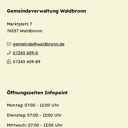
Gemeindeverwaltung Waldbronn
Marktplatz 7
76337
Waldbronn
gemeinde@waldbronn.de
07243 609-0
Leaflet
| Map data ©
OpenStreetMap
07243 609-89
contributors,
CC-BY-SA
+
−
Öffnungszeiten Infopoint
Montag: 07:00 - 12:00 Uhr
Dienstag: 07:00 - 12:00 Uhr
Mittwoch: 07:00 - 12:00 Uhr