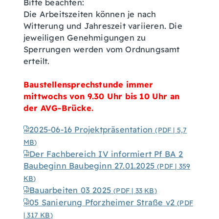
Bitte beachten:
Die Arbeitszeiten können je nach
Witterung und Jahreszeit variieren. Die
jeweiligen Genehmigungen zu
Sperrungen werden vom Ordnungsamt
erteilt.
Baustellensprechstunde immer
mittwochs von 9.30 Uhr bis 10 Uhr an
der AVG-Brücke.
2025-06-16 Projektpräsentation
(PDF | 5,7
MB
)
Der Fachbereich IV informiert Pf BA 2
Baubeginn Baubeginn 27.01.2025
(PDF | 359
KB
)
Bauarbeiten 03 2025
(PDF | 33
KB
)
05 Sanierung Pforzheimer Straße v2
(PDF
| 317
KB
)