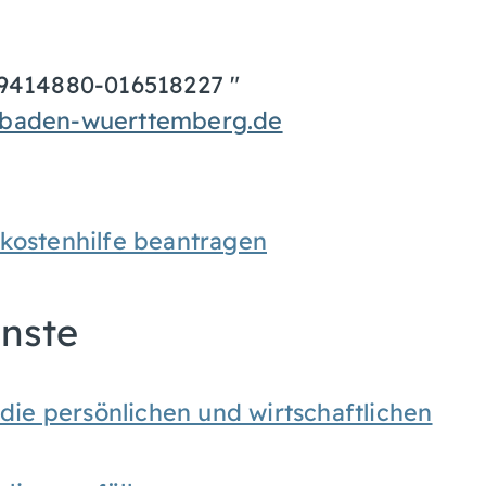
89414880-016518227 "
-baden-wuerttemberg.de
skostenhilfe beantragen
enste
 die persönlichen und wirtschaftlichen