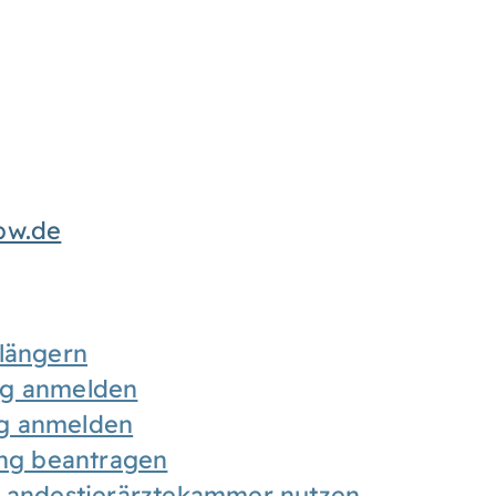
bw.de
rlängern
ng anmelden
ng anmelden
ung beantragen
 Landestierärztekammer nutzen