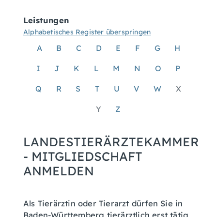
Leistungen
Alphabetisches Register überspringen
A
B
C
D
E
F
G
H
I
J
K
L
M
N
O
P
Q
R
S
T
U
V
W
X
Y
Z
LANDESTIERÄRZTEKAMMER
- MITGLIEDSCHAFT
ANMELDEN
Als Tierärztin oder Tierarzt dürfen Sie in
Baden-Württemberg tierärztlich erst tätig