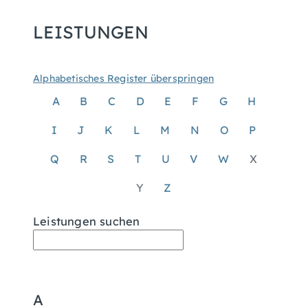
LEISTUNGEN
Alphabetisches Register überspringen
A
B
C
D
E
F
G
H
I
J
K
L
M
N
O
P
Q
R
S
T
U
V
W
X
Y
Z
Leistungen suchen
A