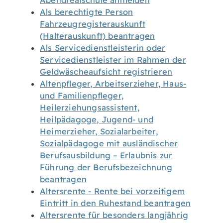
Abendrealschule anmelden
Als berechtigte Person
Fahrzeugregisterauskunft
(Halterauskunft) beantragen
Als Servicedienstleisterin oder
Servicedienstleister im Rahmen der
Geldwäscheaufsicht registrieren
Altenpfleger, Arbeitserzieher, Haus-
und Familienpfleger,
Heilerziehungsassistent,
Heilpädagoge, Jugend- und
Heimerzieher, Sozialarbeiter,
Sozialpädagoge mit ausländischer
Berufsausbildung – Erlaubnis zur
Führung der Berufsbezeichnung
beantragen
Altersrente - Rente bei vorzeitigem
Eintritt in den Ruhestand beantragen
Altersrente für besonders langjährig