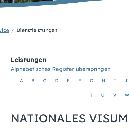
vice
Dienstleistungen
Leistungen
Alphabetisches Register überspringen
A
B
C
D
E
F
G
H
I
J
T
U
V
NATIONALES VISUM