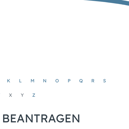
K
L
M
N
O
P
Q
R
S
W
X
Y
Z
 BEANTRAGEN