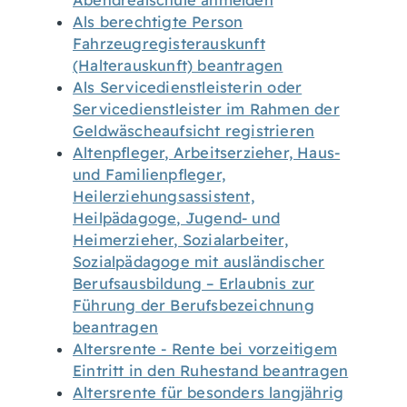
Abendrealschule anmelden
Als berechtigte Person
Fahrzeugregisterauskunft
(Halterauskunft) beantragen
Als Servicedienstleisterin oder
Servicedienstleister im Rahmen der
Geldwäscheaufsicht registrieren
Altenpfleger, Arbeitserzieher, Haus-
und Familienpfleger,
Heilerziehungsassistent,
Heilpädagoge, Jugend- und
Heimerzieher, Sozialarbeiter,
Sozialpädagoge mit ausländischer
Berufsausbildung – Erlaubnis zur
Führung der Berufsbezeichnung
beantragen
Altersrente - Rente bei vorzeitigem
Eintritt in den Ruhestand beantragen
Altersrente für besonders langjährig