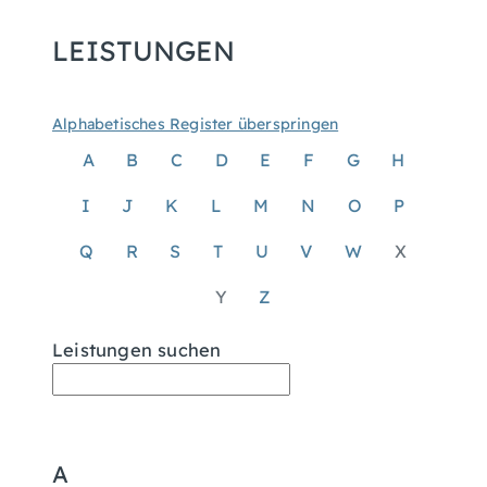
LEISTUNGEN
Alphabetisches Register überspringen
A
B
C
D
E
F
G
H
I
J
K
L
M
N
O
P
Q
R
S
T
U
V
W
X
Y
Z
Leistungen suchen
A