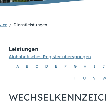
vice
Dienstleistungen
Leistungen
Alphabetisches Register überspringen
A
B
C
D
E
F
G
H
I
J
T
U
V
WECHSELKENNZEIC