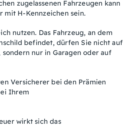
chen zugelassenen Fahrze
u
gen kann
r mit H-Kennzeichen sein.
eich nutzen.
Das Fah
r
zeug, an dem
nschild befi
n
det, dürfen Sie nicht auf
, sondern nur in Garagen oder auf
en Versicherer bei den Pr
ä
mien
bei Ihrem
uer wirkt sich das