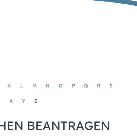
K
L
M
N
O
P
Q
R
S
W
X
Y
Z
HEN BEANTRAGEN