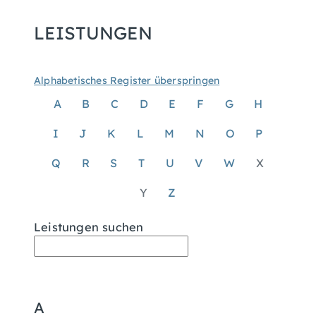
LEISTUNGEN
Alphabetisches Register überspringen
A
B
C
D
E
F
G
H
I
J
K
L
M
N
O
P
Q
R
S
T
U
V
W
X
Y
Z
Leistungen suchen
A