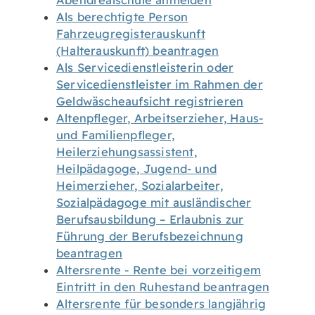
Abendrealschule anmelden
Als berechtigte Person
Fahrzeugregisterauskunft
(Halterauskunft) beantragen
Als Servicedienstleisterin oder
Servicedienstleister im Rahmen der
Geldwäscheaufsicht registrieren
Altenpfleger, Arbeitserzieher, Haus-
und Familienpfleger,
Heilerziehungsassistent,
Heilpädagoge, Jugend- und
Heimerzieher, Sozialarbeiter,
Sozialpädagoge mit ausländischer
Berufsausbildung – Erlaubnis zur
Führung der Berufsbezeichnung
beantragen
Altersrente - Rente bei vorzeitigem
Eintritt in den Ruhestand beantragen
Altersrente für besonders langjährig