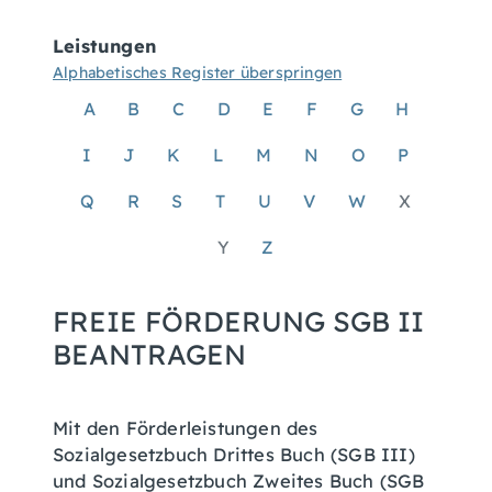
Leistungen
Alphabetisches Register überspringen
A
B
C
D
E
F
G
H
I
J
K
L
M
N
O
P
Q
R
S
T
U
V
W
X
Y
Z
FREIE FÖRDERUNG SGB II
BEANTRAGEN
Mit den Förderleistungen des
Sozialgesetzbuch Drittes Buch (SGB III)
und Sozialgesetzbuch Zweites Buch (SGB