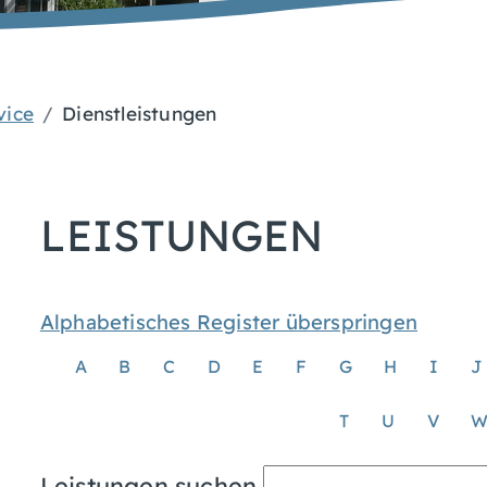
vice
Dienstleistungen
LEISTUNGEN
Alphabetisches Register überspringen
A
B
C
D
E
F
G
H
I
J
T
U
V
Leistungen suchen