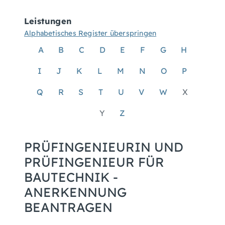
Leistungen
Alphabetisches Register überspringen
A
B
C
D
E
F
G
H
I
J
K
L
M
N
O
P
Q
R
S
T
U
V
W
X
Y
Z
PRÜFINGENIEURIN UND
PRÜFINGENIEUR FÜR
BAUTECHNIK -
ANERKENNUNG
BEANTRAGEN