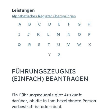
Leistungen
Alphabetisches Register überspringen
A
B
C
D
E
F
G
H
I
J
K
L
M
N
O
P
Q
R
S
T
U
V
W
X
Y
Z
FÜHRUNGSZEUGNIS
(EINFACH) BEANTRAGEN
Ein Führungszeugnis gibt Auskunft
darüber, ob die in ihm bezeichnete Person
vorbestraft ist oder nicht.