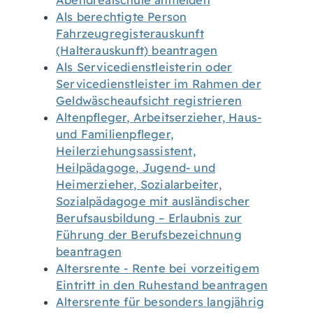
Abendrealschule anmelden
Als berechtigte Person
Fahrzeugregisterauskunft
(Halterauskunft) beantragen
Als Servicedienstleisterin oder
Servicedienstleister im Rahmen der
Geldwäscheaufsicht registrieren
Altenpfleger, Arbeitserzieher, Haus-
und Familienpfleger,
Heilerziehungsassistent,
Heilpädagoge, Jugend- und
Heimerzieher, Sozialarbeiter,
Sozialpädagoge mit ausländischer
Berufsausbildung – Erlaubnis zur
Führung der Berufsbezeichnung
beantragen
Altersrente - Rente bei vorzeitigem
Eintritt in den Ruhestand beantragen
Altersrente für besonders langjährig