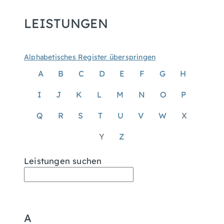
LEISTUNGEN
Alphabetisches Register überspringen
A
B
C
D
E
F
G
H
I
J
K
L
M
N
O
P
Q
R
S
T
U
V
W
X
Y
Z
Leistungen suchen
A