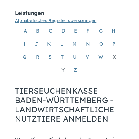
Leistungen
Alphabetisches Register überspringen
A
B
C
D
E
F
G
H
I
J
K
L
M
N
O
P
Q
R
S
T
U
V
W
X
Y
Z
TIERSEUCHENKASSE
BADEN-WÜRTTEMBERG -
LANDWIRTSCHAFTLICHE
NUTZTIERE ANMELDEN