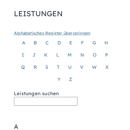
LEISTUNGEN
Alphabetisches Register überspringen
A
B
C
D
E
F
G
H
I
J
K
L
M
N
O
P
Q
R
S
T
U
V
W
X
Y
Z
Leistungen suchen
A