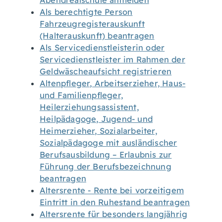
Abendrealschule anmelden
Als berechtigte Person
Fahrzeugregisterauskunft
(Halterauskunft) beantragen
Als Servicedienstleisterin oder
Servicedienstleister im Rahmen der
Geldwäscheaufsicht registrieren
Altenpfleger, Arbeitserzieher, Haus-
und Familienpfleger,
Heilerziehungsassistent,
Heilpädagoge, Jugend- und
Heimerzieher, Sozialarbeiter,
Sozialpädagoge mit ausländischer
Berufsausbildung – Erlaubnis zur
Führung der Berufsbezeichnung
beantragen
Altersrente - Rente bei vorzeitigem
Eintritt in den Ruhestand beantragen
Altersrente für besonders langjährig