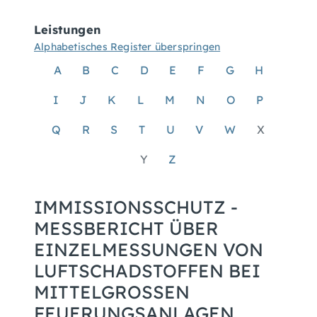
Leistungen
Alphabetisches Register überspringen
A
B
C
D
E
F
G
H
I
J
K
L
M
N
O
P
Q
R
S
T
U
V
W
X
Y
Z
IMMISSIONSSCHUTZ -
MESSBERICHT ÜBER
EINZELMESSUNGEN VON
LUFTSCHADSTOFFEN BEI
MITTELGROSSEN F
EUERUNGSANLAGEN N