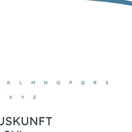
K
L
M
N
O
P
Q
R
S
W
X
Y
Z
AUSKUNFT