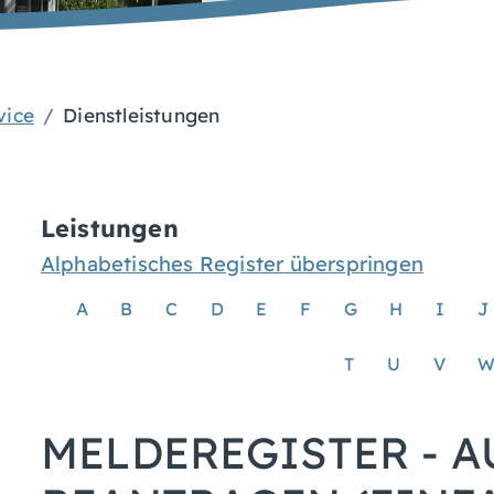
vice
Dienstleistungen
Leistungen
Alphabetisches Register überspringen
A
B
C
D
E
F
G
H
I
J
T
U
V
MELDEREGISTER - 