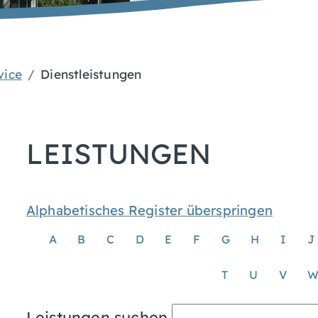
vice
Dienstleistungen
LEISTUNGEN
Alphabetisches Register überspringen
A
B
C
D
E
F
G
H
I
J
T
U
V
Leistungen suchen