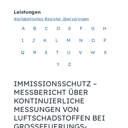
Leistungen
Alphabetisches Register überspringen
A
B
C
D
E
F
G
H
I
J
K
L
M
N
O
P
Q
R
S
T
U
V
W
X
Y
Z
IMMISSIONSSCHUTZ –
MESSBERICHT ÜBER
KONTINUIERLICHE
MESSUNGEN VON
LUFTSCHADSTOFFEN BEI
GROSSFEUERUNGS-, G