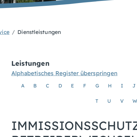
vice
Dienstleistungen
Leistungen
Alphabetisches Register überspringen
A
B
C
D
E
F
G
H
I
J
T
U
V
IMMISSIONSSCHUTZ