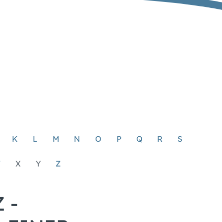
K
L
M
N
O
P
Q
R
S
W
X
Y
Z
 -