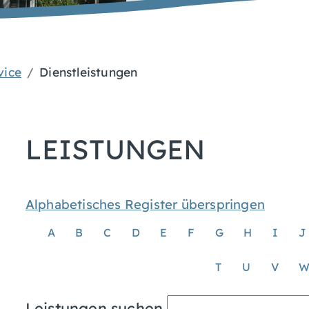
vice
Dienstleistungen
LEISTUNGEN
Alphabetisches Register überspringen
A
B
C
D
E
F
G
H
I
J
T
U
V
Leistungen suchen