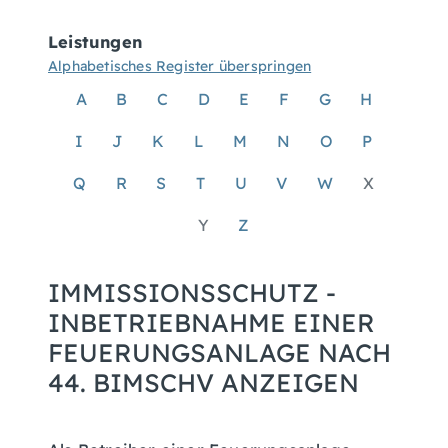
Leistungen
Alphabetisches Register überspringen
A
B
C
D
E
F
G
H
I
J
K
L
M
N
O
P
Q
R
S
T
U
V
W
X
Y
Z
IMMISSIONSSCHUTZ -
INBETRIEBNAHME EINER
FEUERUNGSANLAGE NACH
44. BIMSCHV ANZEIGEN