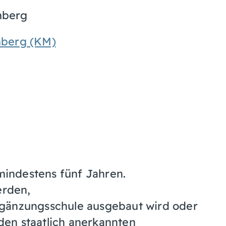
mberg
mberg (KM)
mindestens fünf Jahren.
erden,
rgänzungsschule ausgebaut wird oder
den staatlich anerkannten