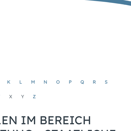
K
L
M
N
O
P
Q
R
S
W
X
Y
Z
EN IM BEREICH