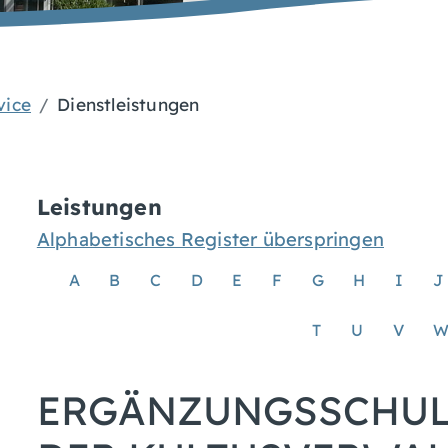
vice
Dienstleistungen
Leistungen
Alphabetisches Register überspringen
A
B
C
D
E
F
G
H
I
J
T
U
V
ERGÄNZUNGSSCHUL